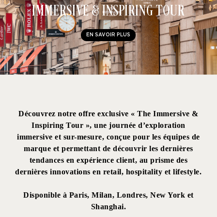
IMMERSIVE & INSPIRING TOUR
EN SAVOIR PLUS
OBSERVATOIRE DES TENDANCES
Découvrez notre offre exclusive
« The Immersive &
Inspiring Tour »
, une journée d’exploration
immersive et sur-mesure, conçue pour les équipes de
EN SAVOIR PLUS
marque et permettant de découvrir les dernières
tendances en expérience client, au prisme des
dernières innovations en retail, hospitality et lifestyle.
Disponible à
Paris, Milan, Londres, New York et
Shanghai
.